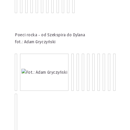
Poeci rocka - od Szekspira do Dylana
fot.: Adam Gryczyński