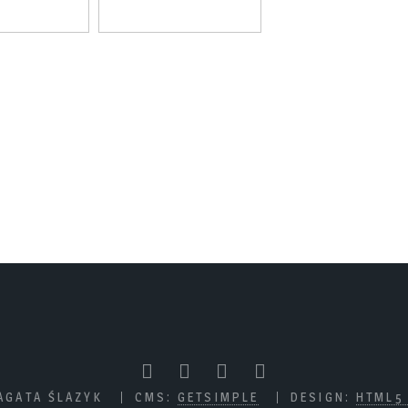
AGATA ŚLAZYK
CMS:
GETSIMPLE
DESIGN:
HTML5