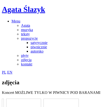
Agata Ślazyk
Menu
Agata
muzyka
teksty
propozycje
satyrycznie
piwnicznie
autorsko
płyty
zdjęcia
kontakt
PL
EN
zdjęcia
Koncert MOŻLIWE TYLKO W PIWNICY POD BARANAMI