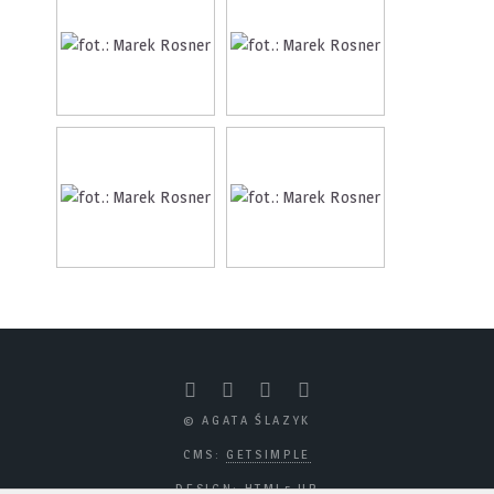
© AGATA ŚLAZYK
CMS:
GETSIMPLE
DESIGN:
HTML5 UP