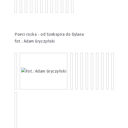
Poeci rocka - od Szekspira do Dylana
fot.: Adam Gryczyński