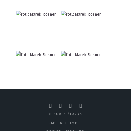
© AGATA ŚLAZYK
CMS:
GETSIMPLE