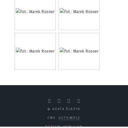
© AGATA ŚLAZYK
CMS:
GETSIMPLE
DESIGN:
HTML5 UP