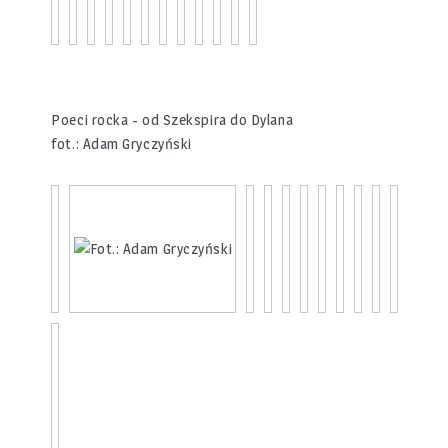
Poeci rocka - od Szekspira do Dylana
fot.: Adam Gryczyński