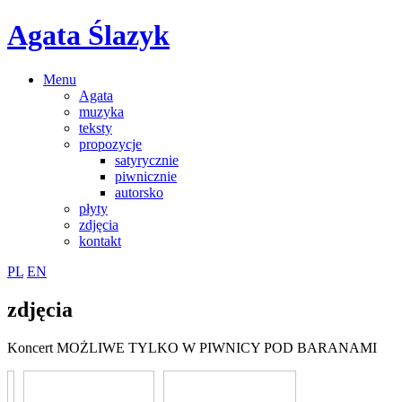
Agata Ślazyk
Menu
Agata
muzyka
teksty
propozycje
satyrycznie
piwnicznie
autorsko
płyty
zdjęcia
kontakt
PL
EN
zdjęcia
Koncert MOŻLIWE TYLKO W PIWNICY POD BARANAMI