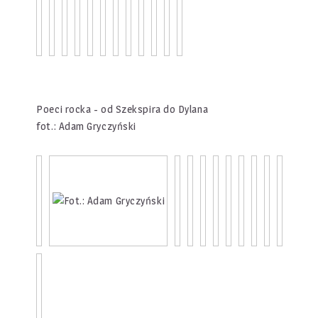
Poeci rocka - od Szekspira do Dylana
fot.: Adam Gryczyński