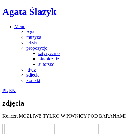
Agata Ślazyk
Menu
Agata
muzyka
teksty
propozycje
satyrycznie
piwnicznie
autorsko
płyty
zdjęcia
kontakt
PL
EN
zdjęcia
Koncert MOŻLIWE TYLKO W PIWNICY POD BARANAMI