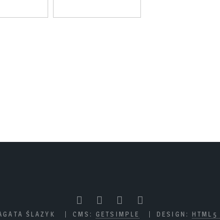
AGATA ŚLAZYK
CMS:
GETSIMPLE
DESIGN:
HTML5