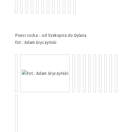
Poeci rocka - od Szekspira do Dylana
fot.: Adam Gryczyński