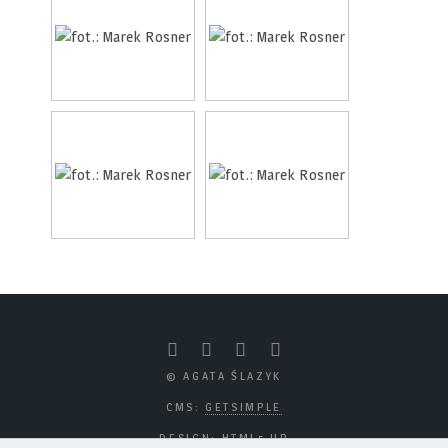
© AGATA ŚLAZYK
CMS:
GETSIMPLE
DESIGN:
HTML5 UP