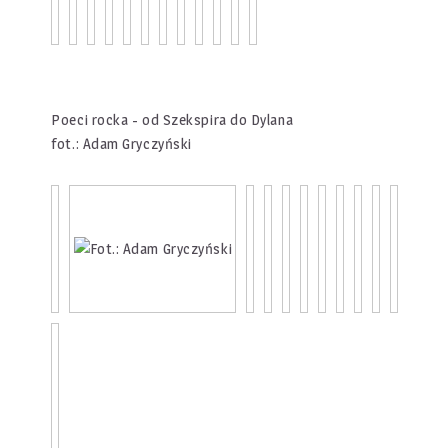
Poeci rocka - od Szekspira do Dylana
fot.: Adam Gryczyński