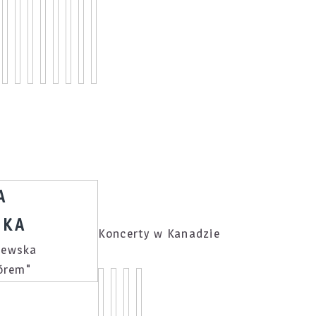
A
SKA
Koncerty w Kanadzie
iórem"