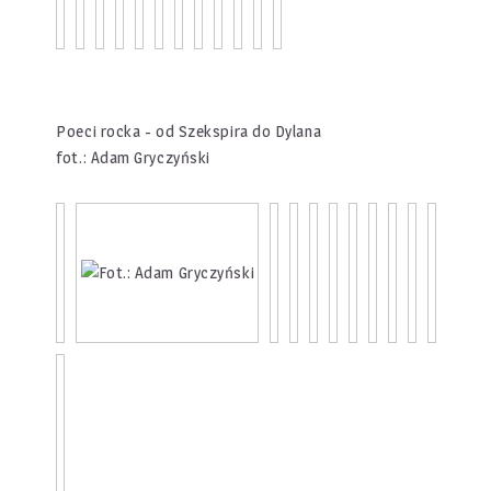
Poeci rocka - od Szekspira do Dylana
fot.: Adam Gryczyński