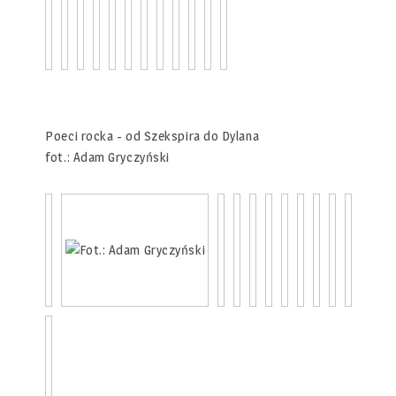
Poeci rocka - od Szekspira do Dylana
fot.: Adam Gryczyński