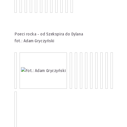
Poeci rocka - od Szekspira do Dylana
fot.: Adam Gryczyński