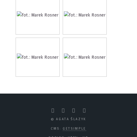
© AGATA ŚLAZYK
CMS:
GETSIMPLE