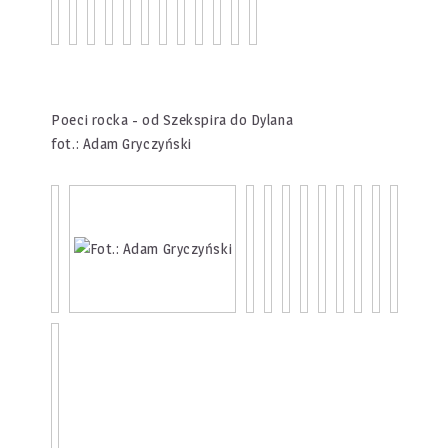
Poeci rocka - od Szekspira do Dylana
fot.: Adam Gryczyński