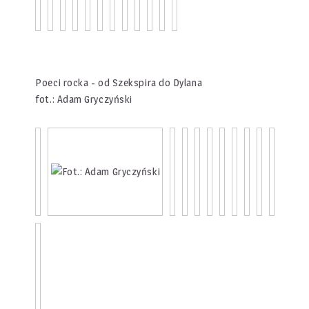
Poeci rocka - od Szekspira do Dylana
fot.: Adam Gryczyński