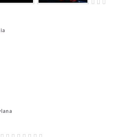
ia
ylana