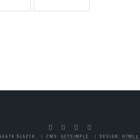
AGATA ŚLAZYK
CMS:
GETSIMPLE
DESIGN:
HTML5