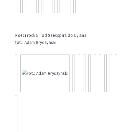
Poeci rocka - od Szekspira do Dylana
fot.: Adam Gryczyński