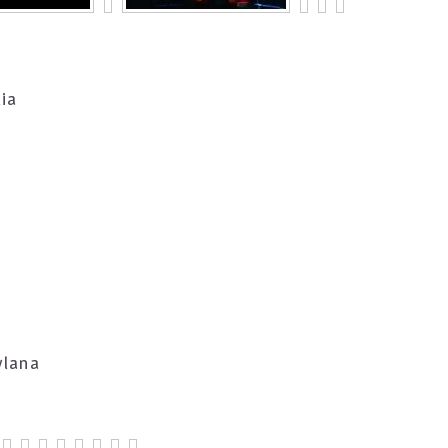
ia
ylana