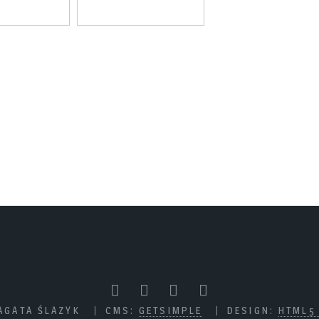
AGATA ŚLAZYK
CMS:
GETSIMPLE
DESIGN:
HTML5