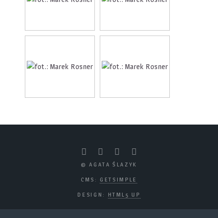
© AGATA ŚLAZYK
CMS:
GETSIMPLE
DESIGN:
HTML5 UP