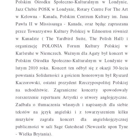
Polskim Ośrodku Społeczno-Kulturalnym w Londynie,
Jazz Clubie POSK w Londynie, Rotary Centre For The Art
w Kelowna - Kanada, Polskim Centrum Kultury im. Jana
Pawła II w Mississauga - Kanada, oraz będąc zapraszana
przez Towarzystwo Kultury Polskiej w Edmonton również
w Kanadzie ( The Yardbird Suite, The Polish Hall) i
organizację POLONIA Forum Kultury Polskiej w
Karlsruhe w Niemczech. Ważnym dla Agaty był koncert w
Polskim Ośrodku Społeczno-Kulturalnym w Londynie w
lutym 2010 roku. Koncert ten odbył się z okazji 30-lecia
powstania Solidarności a gościem honorowym był Ryszard
Kaczorowski, ostatni prezydent Rzeczypospolitej Polskiej
na uchodźstwie. Zagraniczne koncerty spowodowały
rozszerzenie repertuaru Artystki o utwory anglojęzyczne.
Zadbała o tłumaczenia własnych i napisanych dla siebie
tekstów na język angielski i z towarzyszeniem kilku
muzyków zagrała koncert dla angielskojęzycznej
publiczności w sali Sage Gateshead (Newcastle upon Tyne
- Wielka Brytania).