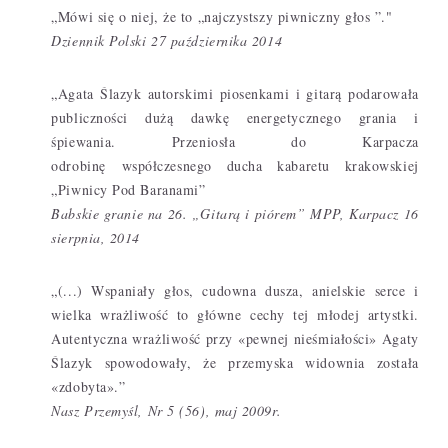
„Mówi się o niej, że to „najczystszy piwniczny głos ”."
Dziennik Polski 27 października 2014
„Agata Ślazyk autorskimi piosenkami i gitarą podarowała
publiczności dużą dawkę energetycznego grania i
śpiewania. Przeniosła do Karpacza
odrobinę współczesnego ducha kabaretu krakowskiej
„Piwnicy Pod Baranami”
Babskie granie na 26. „Gitarą i piórem” MPP, Karpacz 16
sierpnia, 2014
„(...) Wspaniały głos, cudowna dusza, anielskie serce i
wielka wrażliwość to główne cechy tej młodej artystki.
Autentyczna wrażliwość przy «pewnej nieśmiałości» Agaty
Ślazyk spowodowały, że przemyska widownia została
«zdobyta».”
Nasz Przemyśl, Nr 5 (56), maj 2009r.