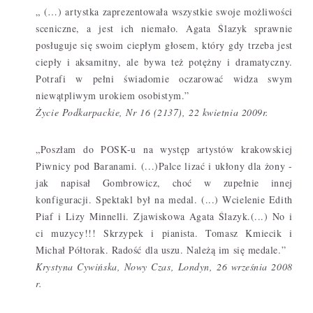
„ (…) artystka zaprezentowała wszystkie swoje możliwości
sceniczne, a jest ich niemało. Agata Ślazyk sprawnie
posługuje się swoim ciepłym głosem, który gdy trzeba jest
ciepły i aksamitny, ale bywa też potężny i dramatyczny.
Potrafi w pełni świadomie oczarować widza swym
niewątpliwym urokiem osobistym.”
Życie Podkarpackie, Nr 16 (2137), 22 kwietnia 2009r.
„Poszłam do POSK-u na występ artystów krakowskiej
Piwnicy pod Baranami. (...)Palce lizać i ukłony dla żony -
jak napisał Gombrowicz, choć w zupełnie innej
konfiguracji. Spektakl był na medal. (...) Wcielenie Edith
Piaf i Lizy Minnelli. Zjawiskowa Agata Ślazyk.(...) No i
ci muzycy!!! Skrzypek i pianista. Tomasz Kmiecik i
Michał Półtorak. Radość dla uszu. Należą im się medale.”
Krystyna Cywińska, Nowy Czas, Londyn, 26 września 2008
r.