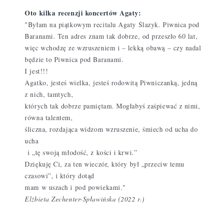
Oto kilka recenzji koncertów Agaty:
"Byłam na piątkowym recitalu Agaty Ślazyk. Piwnica pod
Baranami. Ten adres
znam tak dobrze, od przeszło 60 lat,
więc wchodzę ze wzruszeniem i – lekką
obawą – czy nadal
będzie to Piwnica pod Baranami.
I jest!!!
Agatko, jesteś wielka, jesteś rodowitą Piwniczanką, jedną
z nich, tamtych,
których tak dobrze pamiętam. Mogłabyś zaśpiewać z nimi,
równa talentem,
śliczna, rozdająca widzom wzruszenie, śmiech od ucha do
ucha
i „tę swoją młodość, z kości i krwi.”
Dziękuję Ci, za ten wieczór, który był „przeciw temu
czasowi”, i który dotąd
mam w uszach i pod powiekami."
Elżbieta Zechenter-Spławińska (2022 r.)