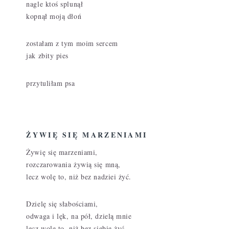
nagle ktoś splunął
kopnął moją dłoń
zostałam z tym moim sercem
jak zbity pies
przytuliłam psa
ŻYWIĘ SIĘ MARZENIAMI
Żywię się marzeniami,
rozczarowania żywią się mną,
lecz wolę to, niż bez nadziei żyć.
Dzielę się słabościami,
odwaga i lęk, na pół, dzielą mnie
lecz wolę to, niż bez siebie żyć