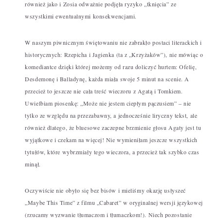
również jako i Zosia odważnie podjęła ryzyko „tknięcia” ze
wszystkimi ewentualnymi konsekwencjami.
W naszym piwnicznym świętowaniu nie zabrakło postaci literackich i
historycznych: Rzepicha i Jagienka (ta z „Krzyżaków”), nie mówiąc o
komediantce dzięki której możemy od razu doliczyć hurtem: Ofelię,
Desdemonę i Balladynę, każda miała swoje 5 minut na scenie. A
przecież to jeszcze nie cała treść wieczoru z Agatą i Tomkiem.
Uwielbiam piosenkę: „Może nie jestem ciepłym pączusiem” – nie
tylko ze względu na przezabawny, a jednocześnie liryczny tekst, ale
również dlatego, że bluesowe zaczepne brzmienie głosu Agaty jest tu
wyjątkowe i czekam na więcej! Nie wymieniłam jeszcze wszystkich
tytułów, które wybrzmiały tego wieczora, a przecież tak szybko czas
minął.
Oczywiście nie obyło się bez bisów i mieliśmy okazję usłyszeć
„Maybe This Time” z filmu „Cabaret” w oryginalnej wersji językowej
(rzucamy wyzwanie tłumaczom i tłumaczkom!). Niech pozostanie