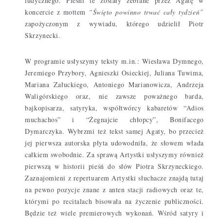
ludycznego. Pieśni te zostały zebrane przez Agatę w
koncercie z mottem
“Święto powinno trwać cały tydzień”
zapożyczonym z wywiadu, którego udzielił Piotr
Skrzynecki.
W programie usłyszymy teksty m.in.: Wiesława Dymnego,
Jeremiego Przybory, Agnieszki Osieckiej, Juliana Tuwima,
Mariana Załuckiego, Antoniego Marianowicza, Andrzeja
Waligórskiego oraz, nie zawsze poważnego barda,
bajkopisarza, satyryka, współtwórcy kabaretów “Adios
muchachos” i “Żegnajcie chłopcy”, Bonifacego
Dymarczyka. Wybrzmi też tekst samej Agaty, bo przecież
jej pierwsza autorska płyta udowodniła, że słowem włada
całkiem swobodnie. Za sprawą Artystki usłyszymy również
pierwszą w historii pieśń do słów Piotra Skrzyneckiego.
Zaznajomieni z repertuarem Artystki słuchacze znajdą tutaj
na pewno pozycje znane z anten stacji radiowych oraz te,
którymi po recitalach bisowała na życzenie publiczności.
Będzie też wiele premierowych wykonań. Wśród satyry i